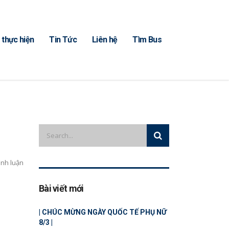
 thực hiện
Tin Tức
Liên hệ
‎Tìm Bus
ình luận
Bài viết mới
| CHÚC MỪNG NGÀY QUỐC TẾ PHỤ NỮ
8/3 |