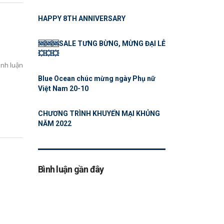
HAPPY 8TH ANNIVERSARY
🆘🆘🆘SALE TƯNG BỪNG, MỪNG ĐẠI LỄ
💥💥💥
ình luận
Blue Ocean chúc mừng ngày Phụ nữ
Việt Nam 20-10
CHƯƠNG TRÌNH KHUYẾN MẠI KHỦNG
NĂM 2022
Bình luận gần đây