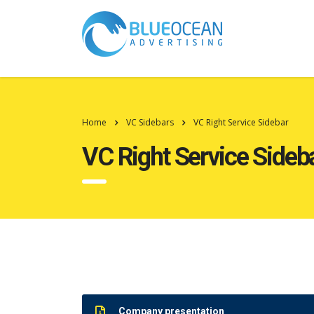
Home
VC Sidebars
VC Right Service Sidebar
VC Right Service Sideb
Company presentation