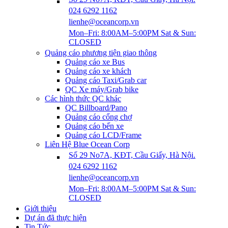
024 6292 1162
lienhe@oceancorp.vn
Mon–Fri: 8:00AM–5:00PM Sat & Sun:
CLOSED
Quảng cáo phương tiện giao thông
Quảng cáo xe Bus
Quảng cáo xe khách
Quảng cáo Taxi/Grab car
QC Xe máy/Grab bike
Các hình thức QC khác
QC Billboard/Pano
Quảng cáo cổng chợ
Quảng cáo bến xe
Quảng cáo LCD/Frame
Liên Hệ Blue Ocean Corp
Số 29 No7A, KĐT, Cầu Giấy, Hà Nội.
024 6292 1162
lienhe@oceancorp.vn
Mon–Fri: 8:00AM–5:00PM Sat & Sun:
CLOSED
Giới thiệu
Dự án đã thực hiện
Tin Tức