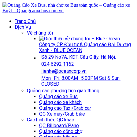
Trang Chủ
Dịch Vụ
Về chúng tôi
Công ty CP Đầu tư & Quảng cáo Đại Dương
Xanh - BLUE OCEAN
Số 29 No7A, KĐT, Cầu Giấy, Hà Nội.
024 6292 1162
lienhe@oceancorp.vn
Mon–Fri: 8:00AM–5:00PM Sat & Sun:
CLOSED
Quảng cáo phương tiện giao thông
Quảng cáo xe Bus
Quảng cáo xe khách
Quảng cáo Taxi/Grab car
QC Xe máy/Grab bike
Các hình thức QC khác
QC Billboard/Pano
Quảng cáo cổng chợ