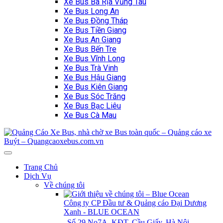
Xe Bus Bà Rịa Vũng Tàu
Xe Bus Long An
Xe Bus Đồng Tháp
Xe Bus Tiền Giang
Xe Bus An Giang
Xe Bus Bến Tre
Xe Bus Vĩnh Long
Xe Bus Trà Vinh
Xe Bus Hậu Giang
Xe Bus Kiên Giang
Xe Bus Sóc Trăng
Xe Bus Bạc Liêu
Xe Bus Cà Mau
Trang Chủ
Dịch Vụ
Về chúng tôi
Công ty CP Đầu tư & Quảng cáo Đại Dương
Xanh - BLUE OCEAN
Số 29 No7A, KĐT, Cầu Giấy, Hà Nội.