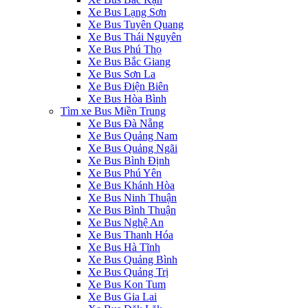
Xe Bus Lạng Sơn
Xe Bus Tuyên Quang
Xe Bus Thái Nguyên
Xe Bus Phú Thọ
Xe Bus Bắc Giang
Xe Bus Sơn La
Xe Bus Điện Biên
Xe Bus Hòa Bình
‎Tìm xe Bus Miền Trung
Xe Bus Đà Nẵng
Xe Bus Quảng Nam
Xe Bus Quảng Ngãi
Xe Bus Bình Định
Xe Bus Phú Yên
Xe Bus Khánh Hòa
Xe Bus Ninh Thuận
Xe Bus Bình Thuận
Xe Bus Nghệ An
Xe Bus Thanh Hóa
Xe Bus Hà Tĩnh
Xe Bus Quảng Bình
Xe Bus Quảng Trị
Xe Bus Kon Tum
Xe Bus Gia Lai