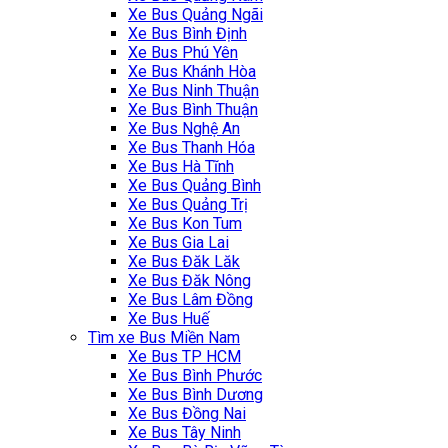
Xe Bus Quảng Ngãi
Xe Bus Bình Định
Xe Bus Phú Yên
Xe Bus Khánh Hòa
Xe Bus Ninh Thuận
Xe Bus Bình Thuận
Xe Bus Nghệ An
Xe Bus Thanh Hóa
Xe Bus Hà Tĩnh
Xe Bus Quảng Bình
Xe Bus Quảng Trị
Xe Bus Kon Tum
Xe Bus Gia Lai
Xe Bus Đăk Lăk
Xe Bus Đăk Nông
Xe Bus Lâm Đồng
Xe Bus Huế
‎Tìm xe Bus Miền Nam
Xe Bus TP HCM
Xe Bus Bình Phước
Xe Bus Bình Dương
Xe Bus Đồng Nai
Xe Bus Tây Ninh