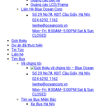
Quảng cáo bến xe
Quảng cáo LCD/Frame
Liên Hệ Blue Ocean Corp
Số 29 No7A, KĐT, Cầu Giấy, Hà Nội.
024 6292 1162
lienhe@oceancorp.vn
Mon–Fri: 8:00AM–5:00PM Sat & Sun:
CLOSED
Giới thiệu
Dự án đã thực hiện
Tin Tức
Liên hệ
‎Tìm Bus
Về chúng tôi
Số 29 No7A, KĐT, Cầu Giấy, Hà Nội.
024 6292 1162
lienhe@oceancorp.vn
Mon–Fri: 8:00AM–5:00PM Sat & Sun:
CLOSED
‎Tìm xe Bus Miền Bắc
Xe Bus Hà Nội