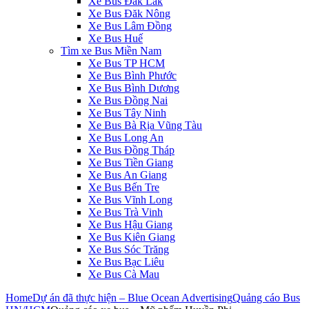
Xe Bus Đăk Lăk
Xe Bus Đăk Nông
Xe Bus Lâm Đồng
Xe Bus Huế
‎Tìm xe Bus Miền Nam
Xe Bus TP HCM
Xe Bus Bình Phước
Xe Bus Bình Dương
Xe Bus Đồng Nai
Xe Bus Tây Ninh
Xe Bus Bà Rịa Vũng Tàu
Xe Bus Long An
Xe Bus Đồng Tháp
Xe Bus Tiền Giang
Xe Bus An Giang
Xe Bus Bến Tre
Xe Bus Vĩnh Long
Xe Bus Trà Vinh
Xe Bus Hậu Giang
Xe Bus Kiên Giang
Xe Bus Sóc Trăng
Xe Bus Bạc Liêu
Xe Bus Cà Mau
Home
Dự án đã thực hiện – Blue Ocean Advertising
Quảng cáo Bus