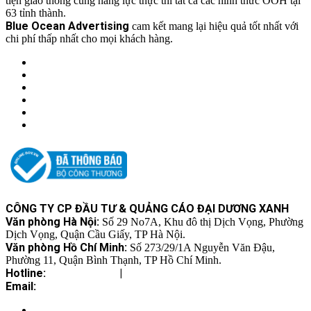
tiện giao thông cùng năng lực thực thi tất cả các hình thức OOH tại
63 tỉnh thành.
Blue Ocean Advertising
cam kết mang lại hiệu quả tốt nhất với
chi phí thấp nhất cho mọi khách hàng.
Chính sách và quy định
Chính sách bảo hành, đổi trả hàng
Chính sách vận chuyển, giao nhận
Chính sách bảo mật thông tin
Hình thức thanh toán
Liên hệ
CÔNG TY CP ĐẦU TƯ & QUẢNG CÁO ĐẠI DƯƠNG XANH
Văn phòng Hà Nội:
Số 29 No7A, Khu đô thị Dịch Vọng, Phường
Dịch Vọng, Quận Cầu Giấy, TP Hà Nội.
Văn phòng Hồ Chí Minh:
Số 273/29/1A Nguyễn Văn Đậu,
Phường 11, Quận Bình Thạnh, TP Hồ Chí Minh.
Hotline:
0862.949.986
|
0329.858.668
Email:
lienhe@oceancorp.vn