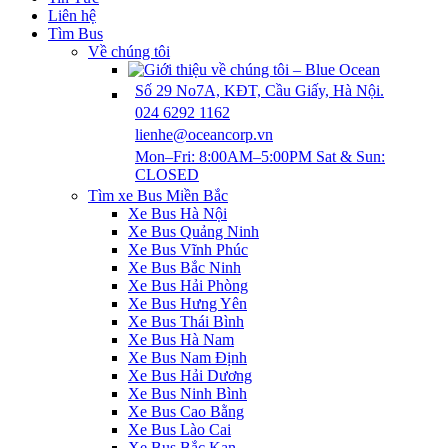
Liên hệ
‎Tìm Bus
Về chúng tôi
Số 29 No7A, KĐT, Cầu Giấy, Hà Nội.
024 6292 1162
lienhe@oceancorp.vn
Mon–Fri: 8:00AM–5:00PM Sat & Sun:
CLOSED
‎Tìm xe Bus Miền Bắc
Xe Bus Hà Nội
Xe Bus Quảng Ninh
Xe Bus Vĩnh Phúc
Xe Bus Bắc Ninh
Xe Bus Hải Phòng
Xe Bus Hưng Yên
Xe Bus Thái Bình
Xe Bus Hà Nam
Xe Bus Nam Định
Xe Bus Hải Dương
Xe Bus Ninh Bình
Xe Bus Cao Bằng
Xe Bus Lào Cai
Xe Bus Bắc Kạn