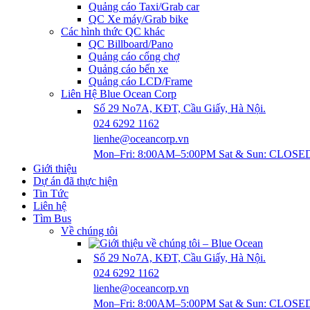
Quảng cáo Taxi/Grab car
QC Xe máy/Grab bike
Các hình thức QC khác
QC Billboard/Pano
Quảng cáo cổng chợ
Quảng cáo bến xe
Quảng cáo LCD/Frame
Liên Hệ Blue Ocean Corp
Số 29 No7A, KĐT, Cầu Giấy, Hà Nội.
024 6292 1162
lienhe@oceancorp.vn
Mon–Fri: 8:00AM–5:00PM Sat & Sun: CLOSE
Giới thiệu
Dự án đã thực hiện
Tin Tức
Liên hệ
‎Tìm Bus
Về chúng tôi
Số 29 No7A, KĐT, Cầu Giấy, Hà Nội.
024 6292 1162
lienhe@oceancorp.vn
Mon–Fri: 8:00AM–5:00PM Sat & Sun: CLOSE