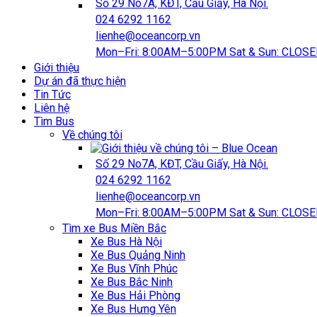
Số 29 No7A, KĐT, Cầu Giấy, Hà Nội.
024 6292 1162
lienhe@oceancorp.vn
Mon–Fri: 8:00AM–5:00PM Sat & Sun: CLOS
Giới thiệu
Dự án đã thực hiện
Tin Tức
Liên hệ
‎Tìm Bus
Về chúng tôi
Số 29 No7A, KĐT, Cầu Giấy, Hà Nội.
024 6292 1162
lienhe@oceancorp.vn
Mon–Fri: 8:00AM–5:00PM Sat & Sun: CLOS
‎Tìm xe Bus Miền Bắc
Xe Bus Hà Nội
Xe Bus Quảng Ninh
Xe Bus Vĩnh Phúc
Xe Bus Bắc Ninh
Xe Bus Hải Phòng
Xe Bus Hưng Yên