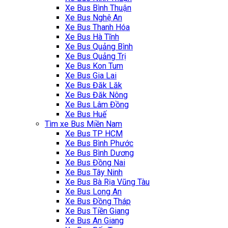
Xe Bus Bình Thuận
Xe Bus Nghệ An
Xe Bus Thanh Hóa
Xe Bus Hà Tĩnh
Xe Bus Quảng Bình
Xe Bus Quảng Trị
Xe Bus Kon Tum
Xe Bus Gia Lai
Xe Bus Đăk Lăk
Xe Bus Đăk Nông
Xe Bus Lâm Đồng
Xe Bus Huế
‎Tìm xe Bus Miền Nam
Xe Bus TP HCM
Xe Bus Bình Phước
Xe Bus Bình Dương
Xe Bus Đồng Nai
Xe Bus Tây Ninh
Xe Bus Bà Rịa Vũng Tàu
Xe Bus Long An
Xe Bus Đồng Tháp
Xe Bus Tiền Giang
Xe Bus An Giang