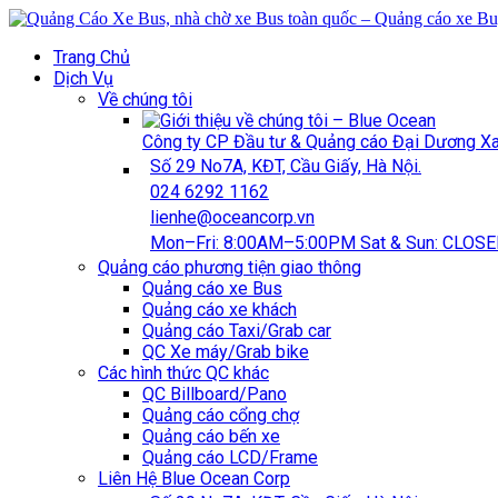
Trang Chủ
Dịch Vụ
Về chúng tôi
Công ty CP Đầu tư & Quảng cáo Đại Dương 
Số 29 No7A, KĐT, Cầu Giấy, Hà Nội.
024 6292 1162
lienhe@oceancorp.vn
Mon–Fri: 8:00AM–5:00PM Sat & Sun: CLOS
Quảng cáo phương tiện giao thông
Quảng cáo xe Bus
Quảng cáo xe khách
Quảng cáo Taxi/Grab car
QC Xe máy/Grab bike
Các hình thức QC khác
QC Billboard/Pano
Quảng cáo cổng chợ
Quảng cáo bến xe
Quảng cáo LCD/Frame
Liên Hệ Blue Ocean Corp