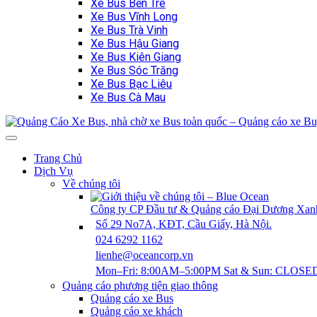
Xe Bus Bến Tre
Xe Bus Vĩnh Long
Xe Bus Trà Vinh
Xe Bus Hậu Giang
Xe Bus Kiên Giang
Xe Bus Sóc Trăng
Xe Bus Bạc Liêu
Xe Bus Cà Mau
Trang Chủ
Dịch Vụ
Về chúng tôi
Công ty CP Đầu tư & Quảng cáo Đại Dương X
Số 29 No7A, KĐT, Cầu Giấy, Hà Nội.
024 6292 1162
lienhe@oceancorp.vn
Mon–Fri: 8:00AM–5:00PM Sat & Sun: CLOSE
Quảng cáo phương tiện giao thông
Quảng cáo xe Bus
Quảng cáo xe khách