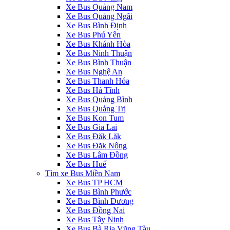
Xe Bus Quảng Nam
Xe Bus Quảng Ngãi
Xe Bus Bình Định
Xe Bus Phú Yên
Xe Bus Khánh Hòa
Xe Bus Ninh Thuận
Xe Bus Bình Thuận
Xe Bus Nghệ An
Xe Bus Thanh Hóa
Xe Bus Hà Tĩnh
Xe Bus Quảng Bình
Xe Bus Quảng Trị
Xe Bus Kon Tum
Xe Bus Gia Lai
Xe Bus Đăk Lăk
Xe Bus Đăk Nông
Xe Bus Lâm Đồng
Xe Bus Huế
‎Tìm xe Bus Miền Nam
Xe Bus TP HCM
Xe Bus Bình Phước
Xe Bus Bình Dương
Xe Bus Đồng Nai
Xe Bus Tây Ninh
Xe Bus Bà Rịa Vũng Tàu