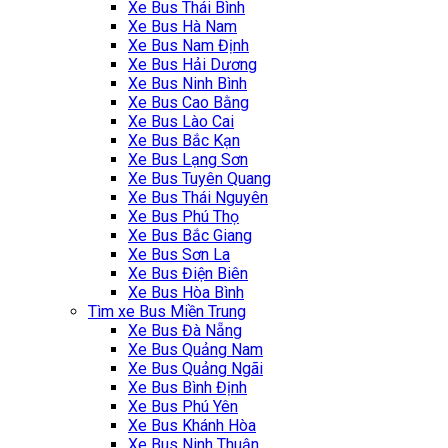
Xe Bus Thái Bình
Xe Bus Hà Nam
Xe Bus Nam Định
Xe Bus Hải Dương
Xe Bus Ninh Bình
Xe Bus Cao Bằng
Xe Bus Lào Cai
Xe Bus Bắc Kạn
Xe Bus Lạng Sơn
Xe Bus Tuyên Quang
Xe Bus Thái Nguyên
Xe Bus Phú Thọ
Xe Bus Bắc Giang
Xe Bus Sơn La
Xe Bus Điện Biên
Xe Bus Hòa Bình
‎Tìm xe Bus Miền Trung
Xe Bus Đà Nẵng
Xe Bus Quảng Nam
Xe Bus Quảng Ngãi
Xe Bus Bình Định
Xe Bus Phú Yên
Xe Bus Khánh Hòa
Xe Bus Ninh Thuận