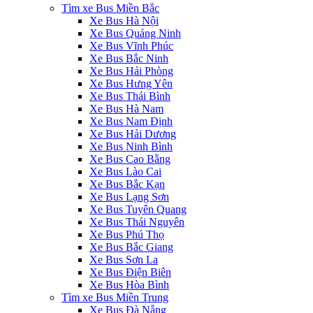
‎Tìm xe Bus Miền Bắc
Xe Bus Hà Nội
Xe Bus Quảng Ninh
Xe Bus Vĩnh Phúc
Xe Bus Bắc Ninh
Xe Bus Hải Phòng
Xe Bus Hưng Yên
Xe Bus Thái Bình
Xe Bus Hà Nam
Xe Bus Nam Định
Xe Bus Hải Dương
Xe Bus Ninh Bình
Xe Bus Cao Bằng
Xe Bus Lào Cai
Xe Bus Bắc Kạn
Xe Bus Lạng Sơn
Xe Bus Tuyên Quang
Xe Bus Thái Nguyên
Xe Bus Phú Thọ
Xe Bus Bắc Giang
Xe Bus Sơn La
Xe Bus Điện Biên
Xe Bus Hòa Bình
‎Tìm xe Bus Miền Trung
Xe Bus Đà Nẵng